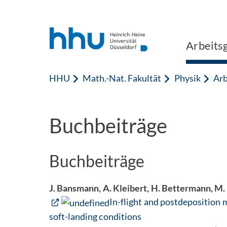
Zum Inhalt springen
Zur Suche springen
Arbeitsg
HHU
Math.-Nat. Fakultät
Physik
Arb
Buchbeiträge
Buchbeiträge
J. Bansmann, A. Kleibert, H. Bettermann, M.
In-flight and postdeposition 
soft-landing conditions