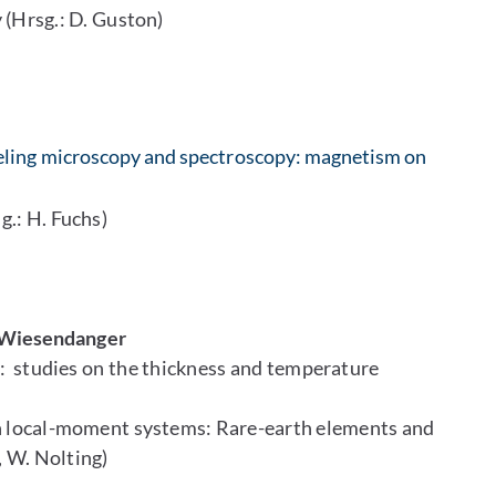
 (Hrsg.: D. Guston)
eling microscopy and spectroscopy: magnetism on
.: H. Fuchs)
R. Wiesendanger
): studies on the thickness and temperature
in local-moment systems: Rare-earth elements and
 W. Nolting)